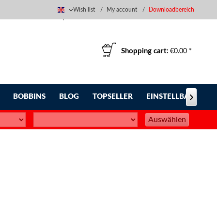
Wish list
My account
Downloadbereich
English
Shopping cart:
€0.00 *
BOBBINS
BLOG
TOPSELLER
EINSTELLBARE FUS

Auswählen