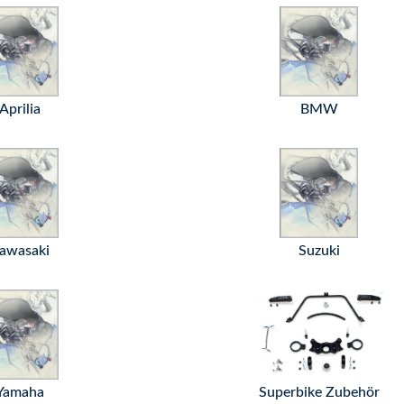
Aprilia
BMW
awasaki
Suzuki
Yamaha
Superbike Zubehör