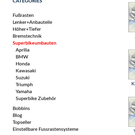
CATEGORIES
Fußrasten
Lenker+Anbauteile
Höher+Tiefer
Bremstechnik
Superbikeumbauten
Aprilia
BMW
Honda
Kawasaki
Suzuki
K
Triumph
Yamaha
Superbike Zubehör
Bobbins
Blog
Topseller
Einstellbare Fussrastensysteme