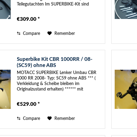
Teilegutachten Im SUPERBIKE-Kit sind
folgende Anbauteile enthalten: - SUPERBIKE
Austausch-Gabelbrücke, 30mm Höhe....
€309.00 *
Compare
Remember
Superbike Kit CBR 1000RR / 08-
(SC59) ohne ABS
MOTACC SUPERBIKE Lenker Umbau CBR
1000 RR 2008- Typ: SC59 ohne ABS *** (
Verkleidung & Scheibe bleiben im
Originalzustand erhalten) ****** mit
Teilegutachten Im SUPERBIKE-Kit sind
folgende Anbauteile enthalten: - SUPERBIKE
€529.00 *
Easy Mounting...
Compare
Remember