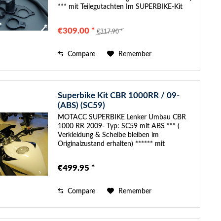
*** mit Teilegutachten Im SUPERBIKE-Kit
sind folgende Anbauteile enthalten: -
SUPERBIKE Austausch-Gabelbrücke,
€309.00 *
€317.90 *
30mm...
Compare
Remember
Superbike Kit CBR 1000RR / 09-
(ABS) (SC59)
MOTACC SUPERBIKE Lenker Umbau CBR
1000 RR 2009- Typ: SC59 mit ABS *** (
Verkleidung & Scheibe bleiben im
Originalzustand erhalten) ****** mit
Teilegutachten Im SUPERBIKE-Kit sind
folgende Anbauteile enthalten: - SUPERBIKE
€499.95 *
Easy Mounting...
Compare
Remember