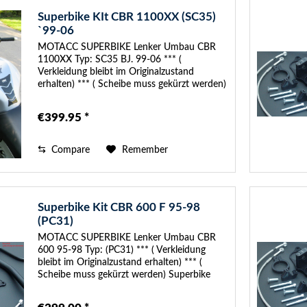
Superbike KIt CBR 1100XX (SC35)
`99-06
MOTACC SUPERBIKE Lenker Umbau CBR
1100XX Typ: SC35 BJ. 99-06 *** (
Verkleidung bleibt im Originalzustand
erhalten) *** ( Scheibe muss gekürzt werden)
Superbike Scheibe kann gegen Aufpreis bei
uns bestellt werden mit Teilegutachten Im...
€399.95 *
Compare
Remember
Superbike Kit CBR 600 F 95-98
(PC31)
MOTACC SUPERBIKE Lenker Umbau CBR
600 95-98 Typ: (PC31) *** ( Verkleidung
bleibt im Originalzustand erhalten) *** (
Scheibe muss gekürzt werden) Superbike
Scheibe kann gegen Aufpreis bei uns bestellt
werden mit Teilegutachten Im...