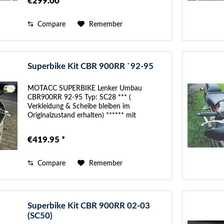
€299.00 *
Compare
Remember
Superbike Kit CBR 900RR `92-95
MOTACC SUPERBIKE Lenker Umbau
CBR900RR 92-95 Typ: SC28 *** (
Verkleidung & Scheibe bleiben im
Originalzustand erhalten) ****** mit
Teilegutachten Im SUPERBIKE-Kit sind
folgende Anbauteile enthalten: - SUPERBIKE
€419.95 *
Austausch-Gabelbrücke, 34°...
Compare
Remember
Superbike Kit CBR 900RR 02-03
(SC50)