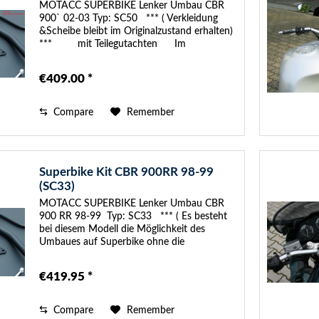
MOTACC SUPERBIKE Lenker Umbau CBR
900` 02-03 Typ: SC50 *** ( Verkleidung
&Scheibe bleibt im Originalzustand erhalten)
*** mit Teilegutachten Im
SUPERBIKE-Kit sind folgende Anbauteile...
€409.00 *
Compare
Remember
Superbike Kit CBR 900RR 98-99
(SC33)
MOTACC SUPERBIKE Lenker Umbau CBR
900 RR 98-99 Typ: SC33 *** ( Es besteht
bei diesem Modell die Möglichkeit des
Umbaues auf Superbike ohne die
Verkleidung zu schneiden ) ****** mit...
€419.95 *
Compare
Remember