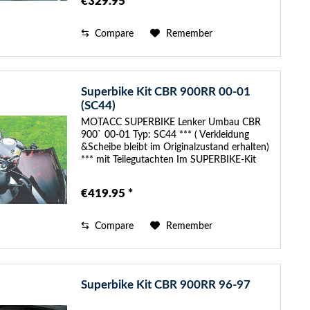
€329.95 *
Compare
Remember
Superbike Kit CBR 900RR 00-01
(SC44)
MOTACC SUPERBIKE Lenker Umbau CBR
900` 00-01 Typ: SC44 *** ( Verkleidung
&Scheibe bleibt im Originalzustand erhalten)
*** mit Teilegutachten Im SUPERBIKE-Kit
sind folgende Anbauteile enthalten: -
SUPERBIKE Austausch-Gabelbrücke, 34°
€419.95 *
zum...
Compare
Remember
Superbike Kit CBR 900RR 96-97