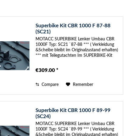
Superbike Kit CBR 1000 F 87-88
(SC21)
MOTACC SUPERBIKE Lenker Umbau CBR
1000F Typ: SC21 `87-88 *** ( Verkleidung
&Scheibe bleibt im Originalzustand erhalten)
*** mit Teilegutachten Im SUPERBIKE-Kit
sind folgende Anbauteile enthalten: -
SUPERBIKE Austausch-Gabelbrücke,
€309.00 *
30mm...
Compare
Remember
Superbike Kit CBR 1000 F 89-99
(SC24)
MOTACC SUPERBIKE Lenker Umbau CBR
1000F Typ: SC24 `89-99 *** ( Verkleidung
&Scheibe bleibt im Originalzustand erhalten)