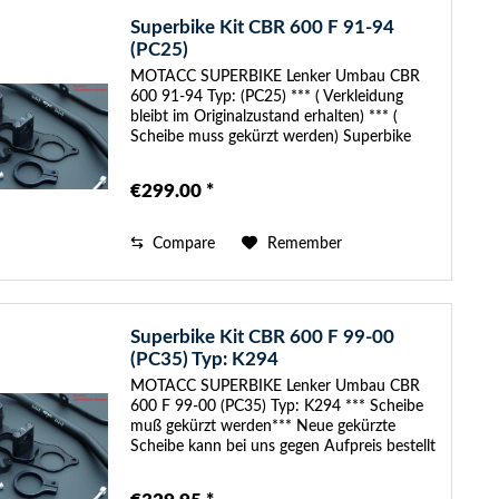
Superbike Kit CBR 600 F 91-94
(PC25)
MOTACC SUPERBIKE Lenker Umbau CBR
600 91-94 Typ: (PC25) *** ( Verkleidung
bleibt im Originalzustand erhalten) *** (
Scheibe muss gekürzt werden) Superbike
Scheibe kann gegen Aufpreis bei uns bestellt
werden mit Teilegutachten Im...
€299.00 *
Compare
Remember
Superbike Kit CBR 600 F 99-00
(PC35) Typ: K294
MOTACC SUPERBIKE Lenker Umbau CBR
600 F 99-00 (PC35) Typ: K294 *** Scheibe
muß gekürzt werden*** Neue gekürzte
Scheibe kann bei uns gegen Aufpreis bestellt
werden mit Teilegutachten Im SUPERBIKE-
Kit sind folgende Anbauteile enthalten: -...