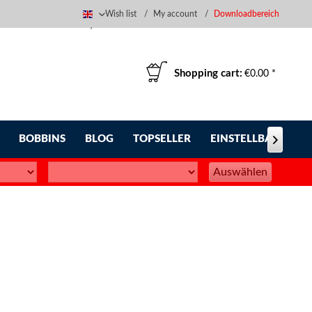
Wish list
My account
Downloadbereich
English
Shopping cart:
€0.00 *
BOBBINS
BLOG
TOPSELLER
EINSTELLBARE FUS

Auswählen