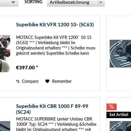
SORTING
Superbike Kit VFR 1200 10- (SC63)
MOTACC Superbike Kit VFR 1200` 10-15
(SC63) *** ( Verkleidung bleibt im
Originalzustand erhalten) *** ( Scheibe muss
gekürzt werden) Superbike Scheibe kann
gegen Aufpreis bei uns bestellt werden mit
Teilegutachten Im SUPERBIKE-Kit sind...
€397.00 *
Compare
Remember
Superbike Kit CBR 1000 F 89-99
(SC24)
Set Artikel
MOTACC SUPERBIKE Lenker Umbau CBR
1000F Typ: SC24 *** ( Verkleidung &Scheibe
bleibt im Originalzustand erhalten) *** mit