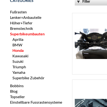
CATEGORIES
Filter
Fußrasten
Lenker+Anbauteile
Höher+Tiefer
Bremstechnik
Superbikeumbauten
Aprilia
BMW
Honda
Kawasaki
Suzuki
Triumph
Yamaha
Superbike Zubehör
Bobbins
Blog
Topseller
Einstellbare Fussrastensysteme