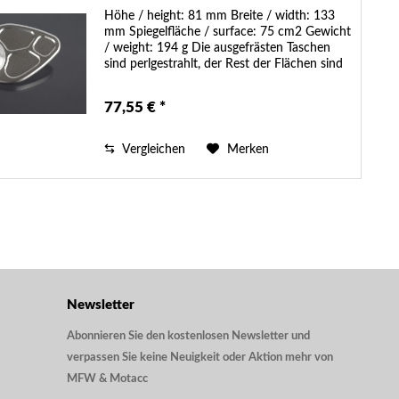
Höhe / height: 81 mm Breite / width: 133
mm Spiegelfläche / surface: 75 cm2 Gewicht
/ weight: 194 g Die ausgefrästen Taschen
sind perlgestrahlt, der Rest der Flächen sind
glänzend. Die Spiegelarme müssen separat
zu den Spiegel dazu...
77,55 € *
Vergleichen
Merken
Newsletter
Abonnieren Sie den kostenlosen Newsletter und
verpassen Sie keine Neuigkeit oder Aktion mehr von
MFW & Motacc