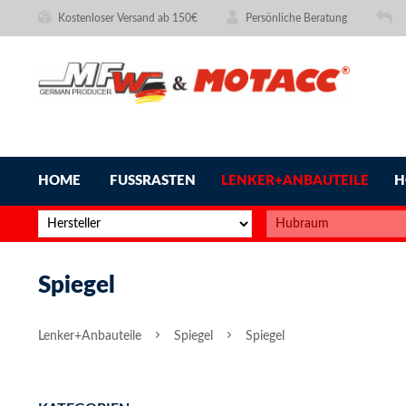
Kostenloser Versand ab 150€
Persönliche Beratung
HOME
FUSSRASTEN
LENKER+ANBAUTEILE
H
Spiegel
Lenker+Anbauteile
Spiegel
Spiegel