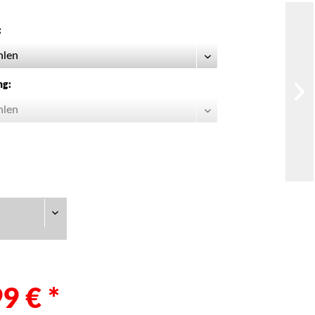
:
ng:
9 € *