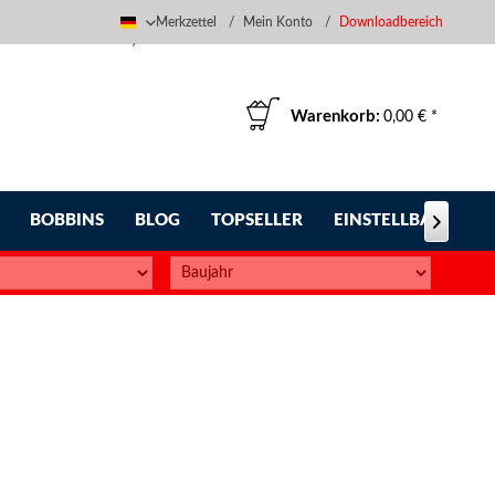
Merkzettel
Mein Konto
Downloadbereich
Deutsch
Warenkorb:
0,00 € *
BOBBINS
BLOG
TOPSELLER
EINSTELLBARE FUS
