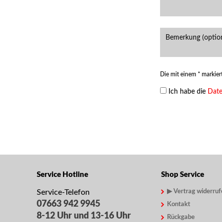
Die mit einem * markiert
Ich habe die
Dat
Service Hotline
Shop Service
Service-Telefon
▶ Vertrag widerruf
07663 942 9945
Kontakt
8-12 Uhr und 13-16 Uhr
Rückgabe