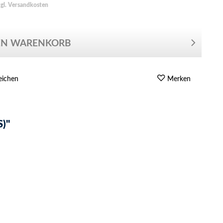
zgl. Versandkosten
EN WARENKORB
eichen
Merken
)"