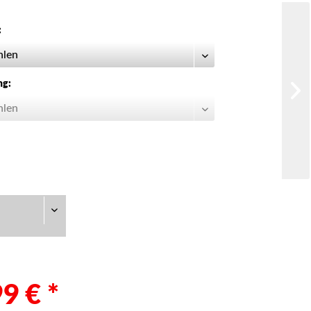
:
ng:
9 € *