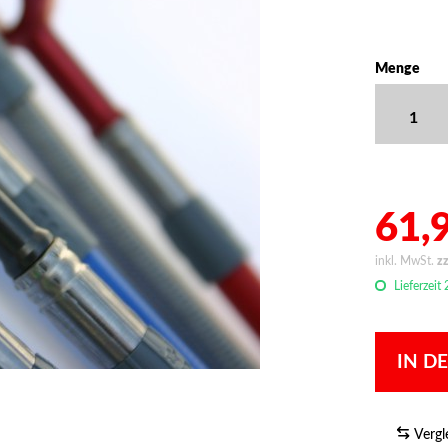
Menge
61,9
inkl. MwSt.
z
Lieferzeit
IN D
Vergl