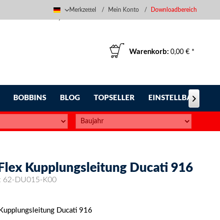
Merkzettel
Mein Konto
Downloadbereich
Deutsch
Warenkorb:
0,00 € *
BOBBINS
BLOG
TOPSELLER
EINSTELLBARE FUS

-Flex Kupplungsleitung Ducati 916
:
62-DU015-K00
 Kupplungsleitung Ducati 916