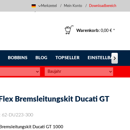
Merkzettel
Mein Konto
Downloadbereich
Deutsch
Warenkorb:
0,00 € *
BOBBINS
BLOG
TOPSELLER
EINSTELLBARE FUS

-Flex Bremsleitungskit Ducati GT
:
62-DU223-300
 Bremsleitungskit Ducati GT 1000