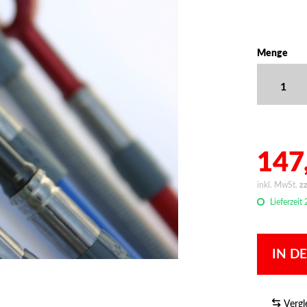
Menge
147,
inkl. MwSt.
z
Lieferzeit
IN D
Vergl