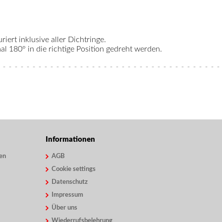
riert inklusive aller Dichtringe.
 180° in die richtige Position gedreht werden.
Informationen
en
AGB
Cookie settings
Datenschutz
Impressum
Über uns
Wiederrufsbelehrung