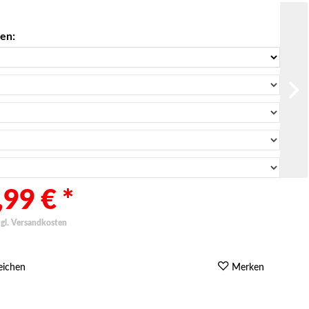
len:
99 € *
zgl. Versandkosten
eichen
Merken