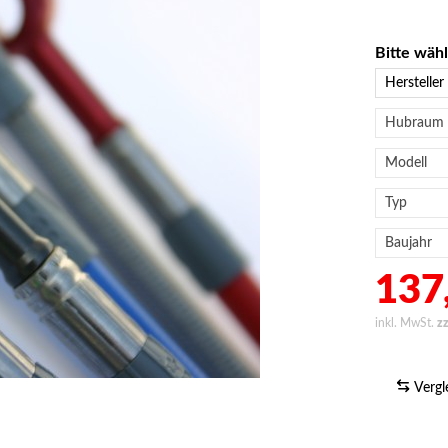
Bitte wäh
137,
inkl. MwSt.
z
Vergl