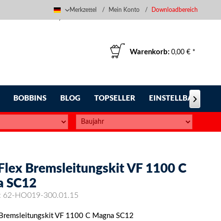
Merkzettel
Mein Konto
Downloadbereich
Deutsch
Warenkorb:
0,00 € *
BOBBINS
BLOG
TOPSELLER
EINSTELLBARE FUS

-Flex Bremsleitungskit VF 1100 C
a SC12
:
62-HO019-300.01.15
 Bremsleitungskit VF 1100 C Magna SC12