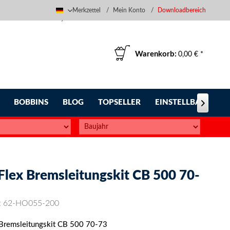
Merkzettel
Mein Konto
Downloadbereich
Deutsch
Warenkorb:
0,00 € *
BOBBINS
BLOG
TOPSELLER
EINSTELLBARE FUS

-Flex Bremsleitungskit CB 500 70-
:
62-HO055-200
 Bremsleitungskit CB 500 70-73