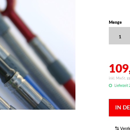
Menge
109,
inkl. MwSt.
z
Lieferzeit
IN D
Vergl