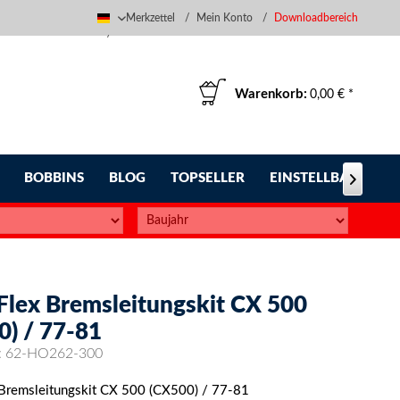
Merkzettel
Mein Konto
Downloadbereich
Deutsch
Warenkorb:
0,00 € *
BOBBINS
BLOG
TOPSELLER
EINSTELLBARE FUS

-Flex Bremsleitungskit CX 500
0) / 77-81
:
62-HO262-300
 Bremsleitungskit CX 500 (CX500) / 77-81