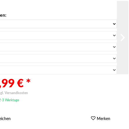
len:
99 € *
zgl. Versandkosten
 2-3 Werktage
eichen
Merken