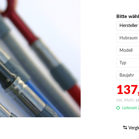
Bitte wäh
137,
inkl. MwSt.
z
Lieferzeit
Vergl