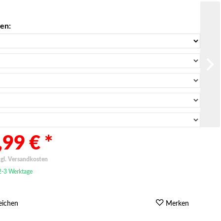
len:
99 € *
zgl. Versandkosten
 2-3 Werktage
eichen
Merken