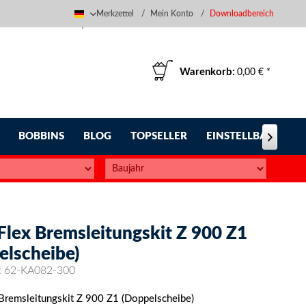
Merkzettel
Mein Konto
Downloadbereich
Deutsch
Warenkorb:
0,00 € *
BOBBINS
BLOG
TOPSELLER
EINSTELLBARE FUS

Flex Bremsleitungskit Z 900 Z1
elscheibe)
:
62-KA082-300
 Bremsleitungskit Z 900 Z1 (Doppelscheibe)