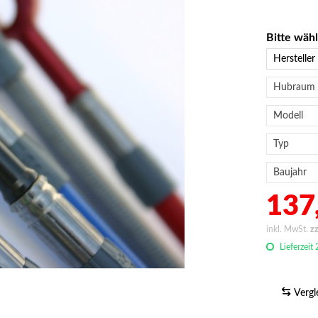
Bitte wäh
137,
inkl. MwSt.
z
Lieferzeit
Vergl