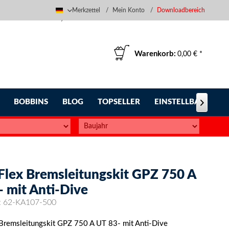
Merkzettel
Mein Konto
Downloadbereich
Deutsch
Warenkorb:
0,00 € *
BOBBINS
BLOG
TOPSELLER
EINSTELLBARE FUS

-Flex Bremsleitungskit GPZ 750 A
- mit Anti-Dive
:
62-KA107-500
 Bremsleitungskit GPZ 750 A UT 83- mit Anti-Dive