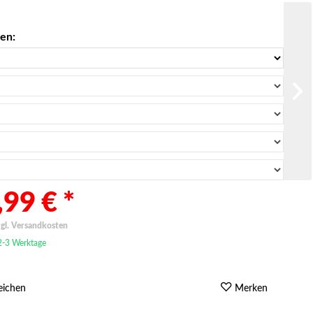
len:
99 € *
zgl. Versandkosten
 2-3 Werktage
eichen
Merken