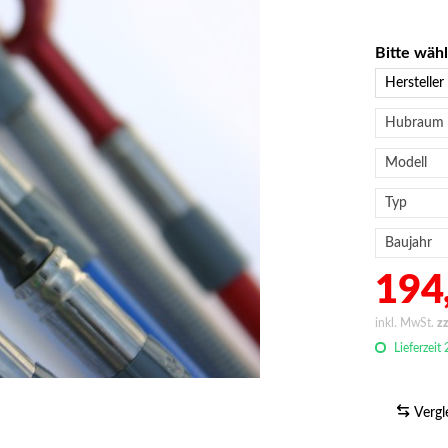
Bitte wäh
194,
inkl. MwSt.
z
Lieferzeit
Vergl