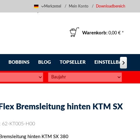
Merkzettel
Mein Konto
Downloadbereich
Deutsch
Warenkorb:
0,00 € *
BOBBINS
BLOG
TOPSELLER
EINSTELLBARE FUS

-Flex Bremsleitung hinten KTM SX
:
62-KT005-H00
 Bremsleitung hinten KTM SX 380