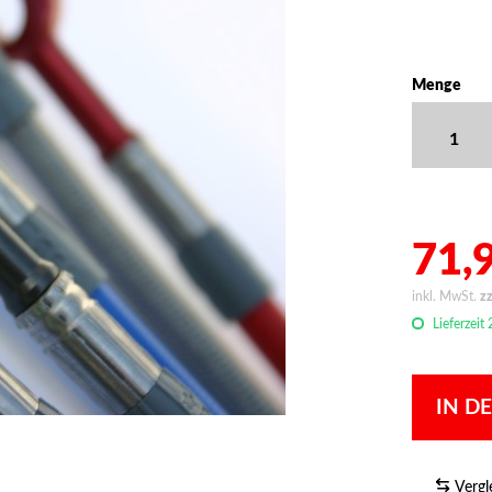
Menge
71,9
inkl. MwSt.
z
Lieferzeit
IN D
Vergl