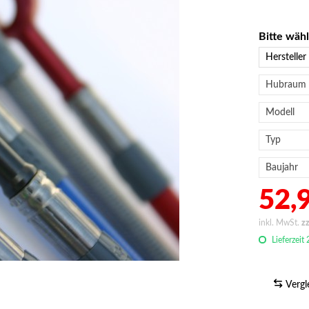
Bitte wäh
52,9
inkl. MwSt.
z
Lieferzeit
Vergl