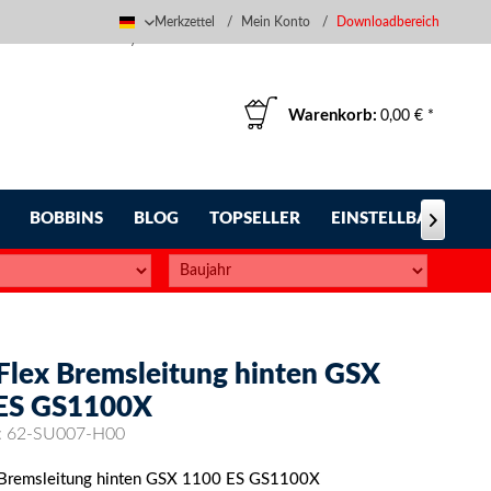
Merkzettel
Mein Konto
Downloadbereich
Deutsch
Warenkorb:
0,00 € *
BOBBINS
BLOG
TOPSELLER
EINSTELLBARE FUS

-Flex Bremsleitung hinten GSX
ES GS1100X
:
62-SU007-H00
x Bremsleitung hinten GSX 1100 ES GS1100X