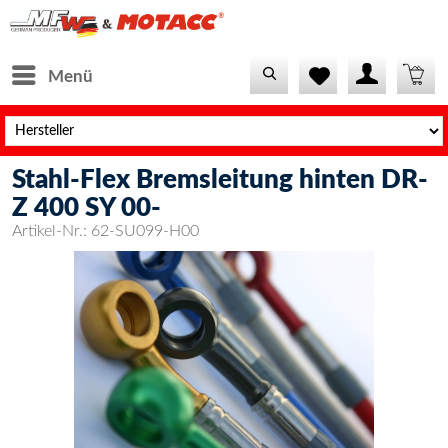
Menü
Stahl-Flex Bremsleitung hinten DR-
Z 400 SY 00-
Artikel-Nr.:
62-SU099-H00