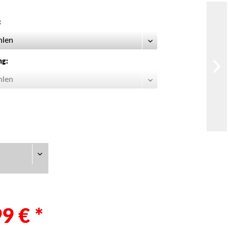
:
ng:
9 € *