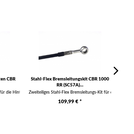
nten CBR
Stahl-Flex Bremsleitungskit CBR 1000
Stahl
RR (SC57A)...
...
für die Hinterrad-Bremse inklusive dem für die...
Zweiteiliges Stahl-Flex Bremsleitungs-Kit für die Vorderra
Einteil
109,99 € *