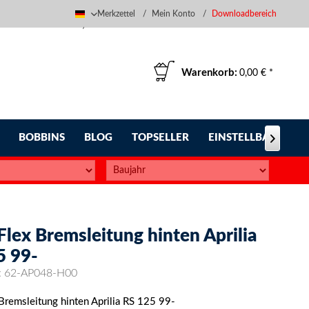
Merkzettel
Mein Konto
Downloadbereich
Deutsch
Warenkorb:
0,00 € *
BOBBINS
BLOG
TOPSELLER
EINSTELLBARE FUS

Flex Bremsleitung hinten Aprilia
5 99-
:
62-AP048-H00
 Bremsleitung hinten Aprilia RS 125 99-