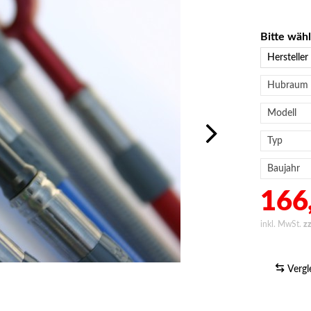
Bitte wäh
166,
inkl. MwSt.
z
Vergl