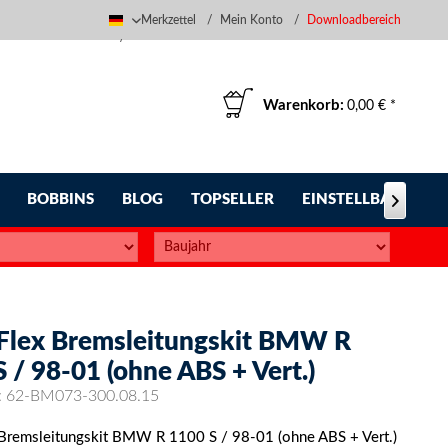
Merkzettel
Mein Konto
Downloadbereich
Deutsch
Warenkorb:
0,00 € *
BOBBINS
BLOG
TOPSELLER
EINSTELLBARE FUS

-Flex Bremsleitungskit BMW R
 / 98-01 (ohne ABS + Vert.)
:
62-BM073-300.08.15
 Bremsleitungskit BMW R 1100 S / 98-01 (ohne ABS + Vert.)