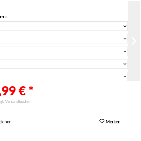
len:
99 € *
zgl. Versandkosten
eichen
Merken