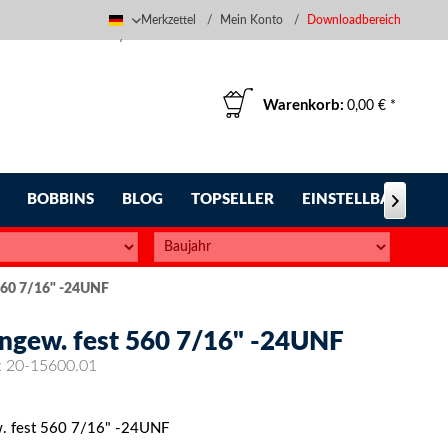
Merkzettel
Mein Konto
Downloadbereich
Deutsch
Warenkorb:
0,00 € *
BOBBINS
BLOG
TOPSELLER
EINSTELLBARE FUS

560 7/16" -24UNF
ngew. fest 560 7/16" -24UNF
:
20-15600.01
. fest 560 7/16" -24UNF