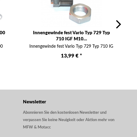
.00
Innengewinde fest Vario Typ 729 Typ
In
710 IGF M10...
00
Innengewinde fest Vario Typ 729 Typ 710 IGF M10 x1.00
Inneng
13,99 € *
Newsletter
Abonnieren Sie den kostenlosen Newsletter und
verpassen Sie keine Neuigkeit oder Aktion mehr von
MFW & Motacc