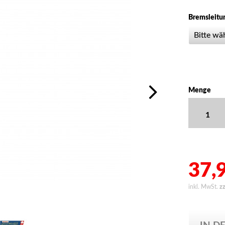
Bremsleitu
Menge
37,9
inkl. MwSt.
z