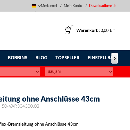
Merkzettel
Mein Konto
Downloadbereich
Deutsch
Warenkorb:
0,00 € *
BOBBINS
BLOG
TOPSELLER
EINSTELLBARE FUS

leitung ohne Anschlüsse 43cm
:
50-VAR304300.03
lflex-Bremsleitung ohne Anschlüsse 43cm