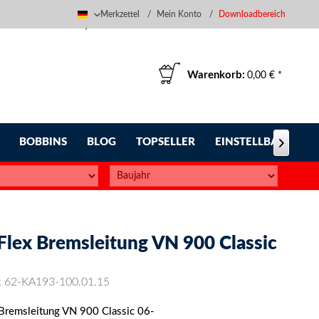
Merkzettel
Mein Konto
Downloadbereich
Deutsch
Warenkorb:
0,00 € *
BOBBINS
BLOG
TOPSELLER
EINSTELLBARE FUS

-Flex Bremsleitung VN 900 Classic
:
62-KA193-100.01.15
 Bremsleitung VN 900 Classic 06-