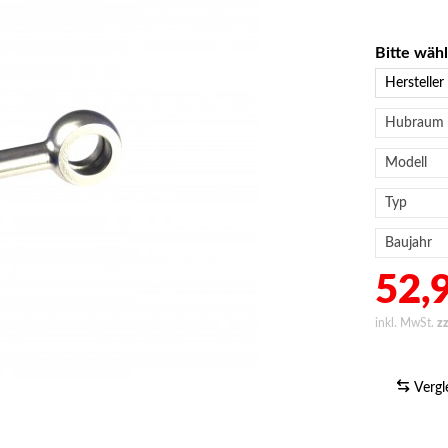
Bitte wäh
52,9
inkl. MwSt.
z
Vergl