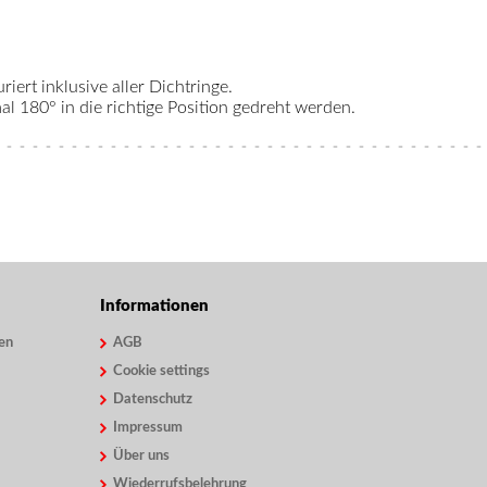
riert inklusive aller Dichtringe.
 180° in die richtige Position gedreht werden.
Informationen
en
AGB
Cookie settings
Datenschutz
Impressum
Über uns
Wiederrufsbelehrung