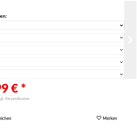
len:
9 € *
zgl. Versandkosten
eichen
Merken