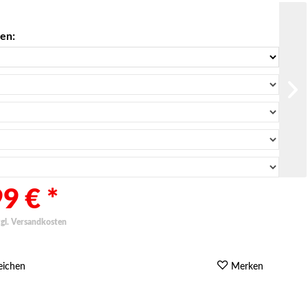
len:
9 € *
zgl. Versandkosten
eichen
Merken