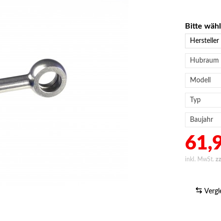
Bitte wäh
61,9
inkl. MwSt.
z
Vergl