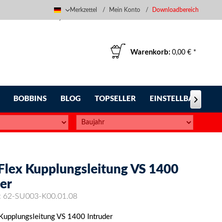
Merkzettel
Mein Konto
Downloadbereich
Deutsch
Warenkorb:
0,00 € *
BOBBINS
BLOG
TOPSELLER
EINSTELLBARE FUS

-Flex Kupplungsleitung VS 1400
er
:
62-SU003-K00.01.08
 Kupplungsleitung VS 1400 Intruder