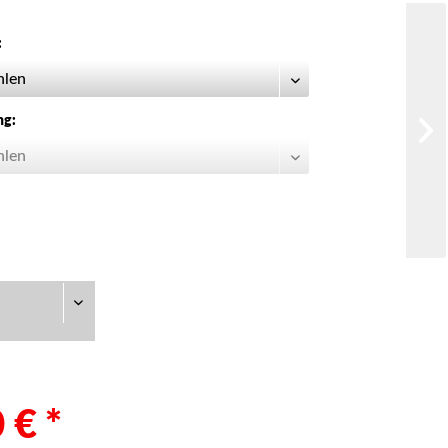
:
ng:
 € *