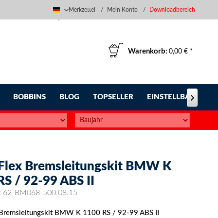
Merkzettel
Mein Konto
Downloadbereich
Deutsch
Warenkorb:
0,00 € *
BOBBINS
BLOG
TOPSELLER
EINSTELLBARE FUS

-Flex Bremsleitungskit BMW K
RS / 92-99 ABS II
:
62-BM068-500.08.15
 Bremsleitungskit BMW K 1100 RS / 92-99 ABS II