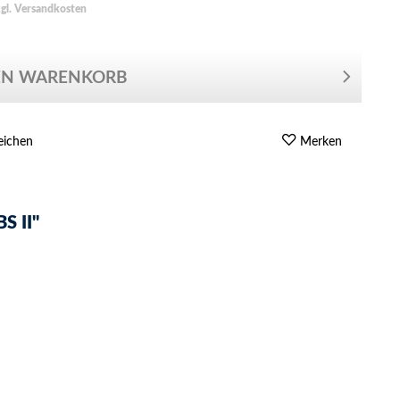
zgl. Versandkosten
EN WARENKORB
eichen
Merken
 II"