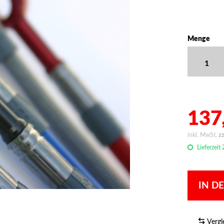
Menge
137,
inkl. MwSt.
z
Lieferzeit
IN D
Vergl