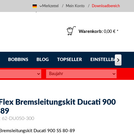
Merkzettel
Mein Konto
Downloadbereich
Deutsch
Warenkorb:
0,00 € *
BOBBINS
BLOG
TOPSELLER
EINSTELLBARE FUS

Flex Bremsleitungskit Ducati 900
-89
:
62-DU050-300
 Bremsleitungskit Ducati 900 SS 80-89