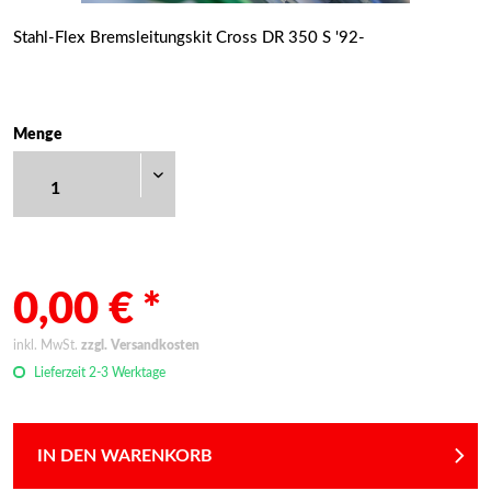
cc.de/vendor/symfony/http-
ionStorage.php(192):
Stahl-Flex Bremsleitungskit Cross DR 350 S '92-
acc.de/engine/Shopware/Components/Session/PdoSessionHa
Menge
0,00 € *
inkl. MwSt.
zzgl. Versandkosten
Lieferzeit 2-3 Werktage
IN DEN WARENKORB