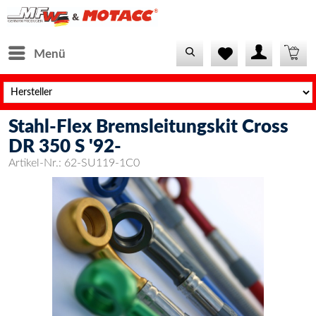
Menü
Stahl-Flex Bremsleitungskit Cross
acc.de/engine/Shopware/Components/Session/PdoSessionHan
DR 350 S '92-
acc.de/engine/Shopware/Components/Session/PdoSessionHand
Artikel-Nr.:
62-SU119-1C0
acc.de/engine/Shopware/Components/Session/PdoSessionHand
sionHandler-
cc.de/vendor/symfony/http-
sionHandlerProxy.php(64):
sionHandler-
ssion\Storage\Proxy\SessionHandlerProxy-