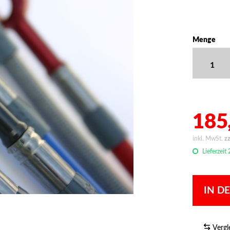
Menge
185,
inkl. MwSt.
z
Lieferzeit
IN D
Vergl