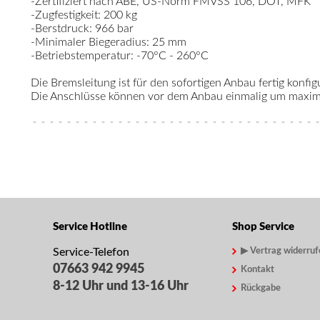
-Zertifiziert nach ABE, US-Norm FMVSS 106, DOT, MFK
-Zugfestigkeit: 200 kg
-Berstdruck: 966 bar
-Minimaler Biegeradius: 25 mm
-Betriebstemperatur: -70°C - 260°C
Die Bremsleitung ist für den sofortigen Anbau fertig konfigu
Die Anschlüsse können vor dem Anbau einmalig um maximal
Service Hotline
Shop Service
Service-Telefon
▶ Vertrag widerruf
07663 942 9945
Kontakt
8-12 Uhr und 13-16 Uhr
Rückgabe