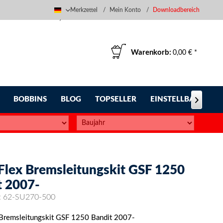
Merkzettel
Mein Konto
Downloadbereich
Deutsch
Warenkorb:
0,00 € *
BOBBINS
BLOG
TOPSELLER
EINSTELLBARE FUS

-Flex Bremsleitungskit GSF 1250
t 2007-
:
62-SU270-500
 Bremsleitungskit GSF 1250 Bandit 2007-