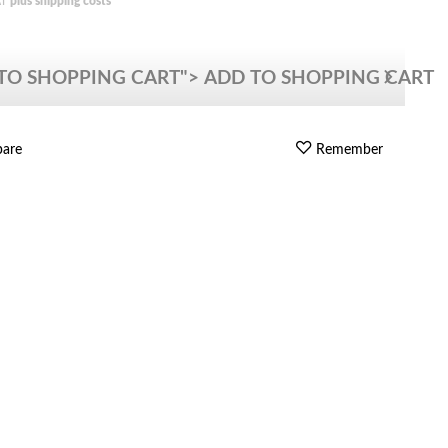
AT
plus shipping costs
 TO
SHOPPING CART
">
ADD TO
SHOPPING CART
are
Remember