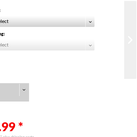
:
ng:
.99 *