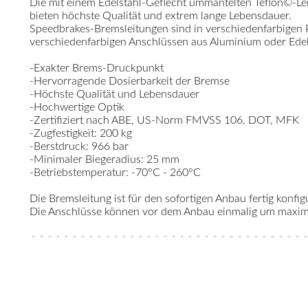
Die mit einem Edelstahl-Geflecht ummantelten Teflon©-Le
bieten höchste Qualität und extrem lange Lebensdauer.
Speedbrakes-Bremsleitungen sind in verschiedenfarbigen
verschiedenfarbigen Anschlüssen aus Aluminium oder Edelst
-Exakter Brems-Druckpunkt
-Hervorragende Dosierbarkeit der Bremse
-Höchste Qualität und Lebensdauer
-Hochwertige Optik
-Zertifiziert nach ABE, US-Norm FMVSS 106, DOT, MFK
-Zugfestigkeit: 200 kg
-Berstdruck: 966 bar
-Minimaler Biegeradius: 25 mm
-Betriebstemperatur: -70°C - 260°C
Die Bremsleitung ist für den sofortigen Anbau fertig konfigu
Die Anschlüsse können vor dem Anbau einmalig um maximal