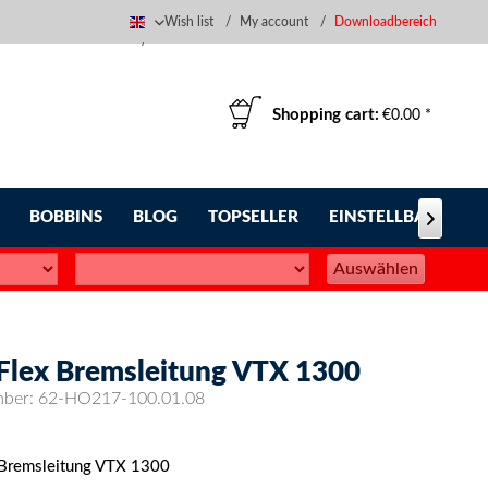
Wish list
My account
Downloadbereich
English
Shopping cart:
€0.00 *
BOBBINS
BLOG
TOPSELLER
EINSTELLBARE FUS

Auswählen
-Flex Bremsleitung VTX 1300
mber:
62-HO217-100.01.08
 Bremsleitung VTX 1300