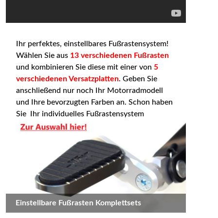
Ihr perfektes, einstellbares Fußrastensystem!
Wählen Sie aus
13 verschiedenen Fußrasten
und kombinieren Sie diese mit einer von
5
verschiedenen Versatzplatten
. Geben Sie
anschließend nur noch Ihr Motorradmodell
und Ihre bevorzugten Farben an. Schon haben
Sie Ihr individuelles Fußrastensystem
zusammengestellt. Innerhalb Deutschlands
liefern wir ab einem Bestellwert von 30€
versandkostenfrei per DHL.
Einstellbare Fußrasten Komplettsets