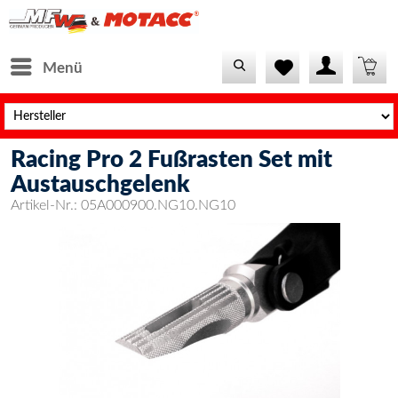
Menü
Racing Pro 2 Fußrasten Set mit
acc.de/engine/Shopware/Components/Session/PdoSessionHan
Austauschgelenk
acc.de/engine/Shopware/Components/Session/PdoSessionHand
Artikel-Nr.:
05A000900.NG10.NG10
acc.de/engine/Shopware/Components/Session/PdoSessionHand
sionHandler-
cc.de/vendor/symfony/http-
sionHandlerProxy.php(64):
sionHandler-
ssion\Storage\Proxy\SessionHandlerProxy-