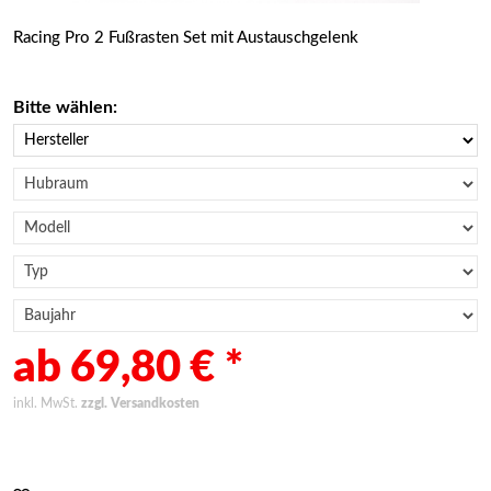
cc.de/vendor/symfony/http-
ionStorage.php(192):
Racing Pro 2 Fußrasten Set mit Austauschgelenk
acc.de/engine/Shopware/Components/Session/PdoSessionHa
Bitte wählen:
ab 69,80 € *
inkl. MwSt.
zzgl. Versandkosten