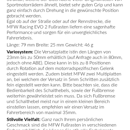
Sportmotorrädern ähnelt, bietet sehr guten Grip und kann
ganz einfach durch Drehung in die gewünschte Position
gebracht werden.
Egal ob auf der Straße oder auf der Rennstrecke, die
MFW Racing EVO 2 Fußrasten liefern eine sagenhafte
Performance und sorgen für ein unvergleichliches
Fahrerlebnis.
Länge: 79 mm Breite: 25 mm Gewicht: 46 g
Variosystem:
Die Versatzplatte istin den Längen von
23mm bis zu 50mm erhältlich (auf Anfrage auch in 80mm,
jedoch ohne ABE). Diese kann in bis zu 8 Positionen
durch Rotation auf dem motorradspezifischen Gelenk
eingestellt werden. Zudem bietet MFW zwei Multiplatten
an, bei welchem der Versatz in 5mm Schritten zusätzlich
fein eigestellt werden kann. Bitte beachten sie, dass die
Bedienbarkeit des Schalthebels, sowie der Fußbremse
weiterhin gewährleistet sein muss. Da sich Fußbremse
und Schalthebel meist nur in einem kleinen Bereich
einstellen lassen, empfehlen wir einen Versatz im
Fahrerbereich von maximal 35mm.
Stilvolle Vielfalt:
Ganz nach Ihrem persönlichen
Geschmack sind die MFW Fußrasten in verschiedenen