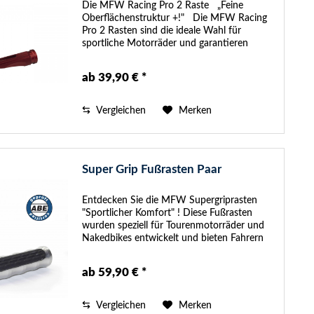
Die MFW Racing Pro 2 Raste „Feine
Oberflächenstruktur +!" Die MFW Racing
Pro 2 Rasten sind die ideale Wahl für
sportliche Motorräder und garantieren
Fahrern und Beifahrern einen extrem guten
Grip. Das Design wurde so...
ab 39,90 € *
Vergleichen
Merken
Super Grip Fußrasten Paar
Entdecken Sie die MFW Supergriprasten
"Sportlicher Komfort" ! Diese Fußrasten
wurden speziell für Tourenmotorräder und
Nakedbikes entwickelt und bieten Fahrern
und Beifahrern ein unvergleichliches Gefühl
von Komfort und...
ab 59,90 € *
Vergleichen
Merken