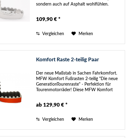
sondern auch auf Asphalt wohlfühlen.
Unsere Enduro Raste überzeugt mit einer
großzügigen Auflagefläche, die im...
109,90 € *
Vergleichen
Merken
Komfort Raste 2-teilig Paar
Der neue Maßstab in Sachen Fahrkomfort.
MFW Komfort Fußrasten 2-teilig "Die neue
GenerationTourenraste" - Perfektion für
Tourenmotorräder! Diese MFW Komfort
Fußrasten wurden mit dem Ziel entwickelt,
Fahrern und Beifahrern von...
ab 129,90 € *
Vergleichen
Merken