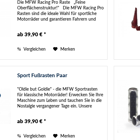
Die MFW Racing Pro Raste „Feine
Oberflächenstruktur!" Die MFW Racing Pro
Rasten sind die ideale Wahl für sportliche
Motorräder und garantieren Fahrern und
Beifahrern einen sehr guten Grip. Das Design
wurde so konstruiert, das...
ab 39,90 € *
Vergleichen
Merken
Sport Fußrasten Paar
"Oldie but Goldie" - die MFW Sportrasten
für klassische Motorräder! Erwecken Sie Ihre
Maschine zum Leben und tauchen Sie in die
Nostalgie vergangener Tage ein. Unsere
MFW Sportrasten wurden speziell für
Liebhaber klassischer...
ab 39,90 € *
Vergleichen
Merken