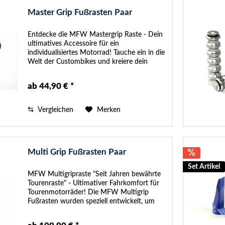
Master Grip Fußrasten Paar
Entdecke die MFW Mastergrip Raste - Dein
ultimatives Accessoire für ein
individualisiertes Motorrad! Tauche ein in die
Welt der Custombikes und kreiere dein
einzigartiges Fahrerlebnis mit der MFW
Mastergrip Raste. Ursprünglich im Style...
ab 44,90 € *
Vergleichen
Merken
Multi Grip Fußrasten Paar
Set Artikel
MFW Multigripraste "Seit Jahren bewährte
Tourenraste" - Ultimativer Fahrkomfort für
Tourenmotorräder! Die MFW Multigrip
Fußrasten wurden speziell entwickelt, um
Fahrern und Beifahrern von
Tourenmotorrädern ein unvergleichliches...