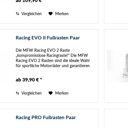
ab 109,90 € *
Vergleichen
Merken
Racing EVO II Fußrasten Paar
Die MFW Racing EVO 2 Raste
„kompromisslose Racingraste!" Die MFW
Racing EVO 2 Rasten sind die ideale Wahl
für sportliche Motorräder und garantieren
Fahrern und Beifahrern einen extrem guten
Grip. Das Design wurde so konstruiert, das
ab 39,90 € *
die...
Vergleichen
Merken
Racing PRO Fußrasten Paar