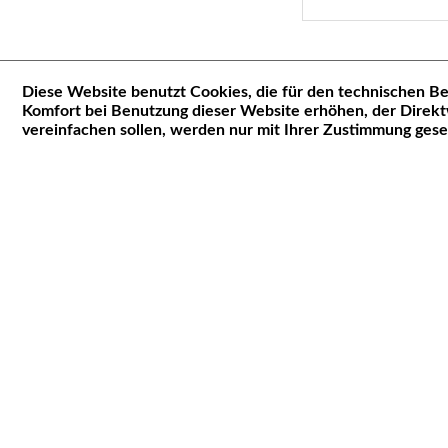
Diese Website benutzt Cookies, die für den technischen Be
Komfort bei Benutzung dieser Website erhöhen, der Direkt
Service Hotline
Shop Service
vereinfachen sollen, werden nur mit Ihrer Zustimmung gese
Service-Telefon
▶ Vertrag widerruf
07663 942 9945
Kontakt
8-12 Uhr und 13-16 Uhr
Rückgabe
E-Mail Adresse
info@mfwgmbh.de