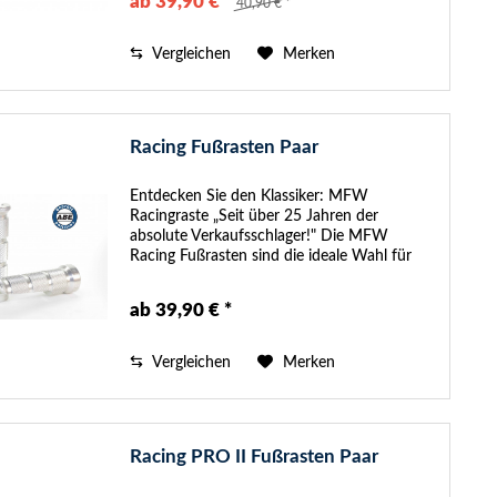
ab 39,90 € *
40,90 € *
die...
Vergleichen
Merken
Racing Fußrasten Paar
Entdecken Sie den Klassiker: MFW
Racingraste „Seit über 25 Jahren der
absolute Verkaufsschlager!" Die MFW
Racing Fußrasten sind die ideale Wahl für
sportliche Motorräder und garantieren
Fahrern und Beifahrern einen sehr guten
ab 39,90 € *
Grip. Das...
Vergleichen
Merken
Racing PRO II Fußrasten Paar