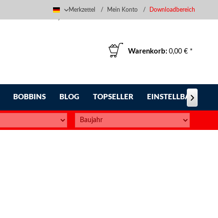
Merkzettel
Mein Konto
Downloadbereich
Deutsch
Warenkorb:
0,00 € *
BOBBINS
BLOG
TOPSELLER
EINSTELLBARE FUS
