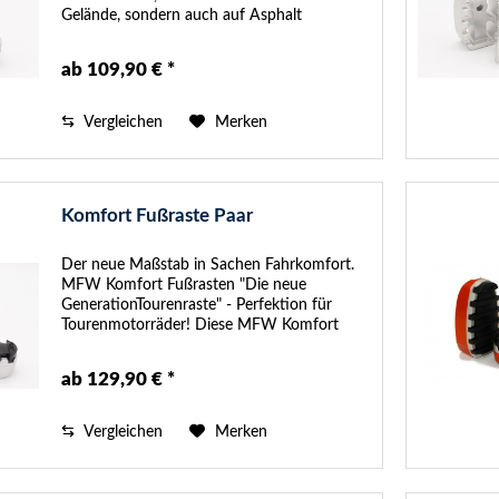
Gelände, sondern auch auf Asphalt
wohlfühlen. Unsere Enduro Raste überzeugt
mit einer großzügigen Auflagefläche,...
ab 109,90 € *
Vergleichen
Merken
Komfort Fußraste Paar
Der neue Maßstab in Sachen Fahrkomfort.
MFW Komfort Fußrasten "Die neue
GenerationTourenraste" - Perfektion für
Tourenmotorräder! Diese MFW Komfort
Fußrasten wurden mit dem Ziel entwickelt,
Fahrern und Beifahrern von
ab 129,90 € *
Tourenmotorrädern...
Vergleichen
Merken