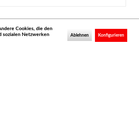
 Andere Cookies, die den
d sozialen Netzwerken
Ablehnen
Konfigurieren
Newsletter
Abonnieren Sie den kostenlosen Newsletter und
verpassen Sie keine Neuigkeit oder Aktion mehr von
MFW & Motacc
Ich habe die
Datenschutzbestimmungen
zur
Kenntnis genommen.