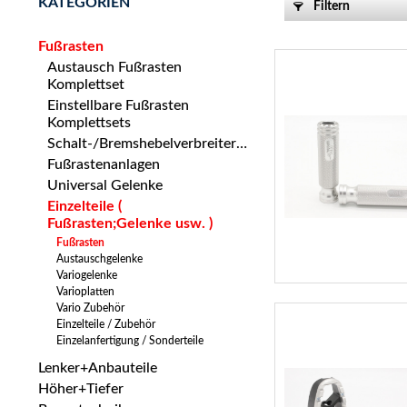
KATEGORIEN
Filtern
Fußrasten
Austausch Fußrasten
Komplettset
Einstellbare Fußrasten
Komplettsets
Schalt-/Bremshebelverbreiterung
Fußrastenanlagen
Universal Gelenke
Einzelteile (
Fußrasten;Gelenke usw. )
Fußrasten
Austauschgelenke
Variogelenke
Varioplatten
Vario Zubehör
Einzelteile / Zubehör
Einzelanfertigung / Sonderteile
Lenker+Anbauteile
Höher+Tiefer