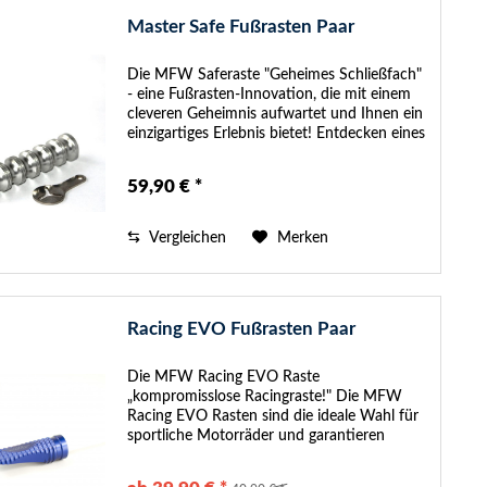
Master Safe Fußrasten Paar
Die MFW Saferaste "Geheimes Schließfach"
- eine Fußrasten-Innovation, die mit einem
cleveren Geheimnis aufwartet und Ihnen ein
einzigartiges Erlebnis bietet! Entdecken eines
der längsten Modelle in unserem Sortiment,
das durch sein...
59,90 € *
Vergleichen
Merken
Racing EVO Fußrasten Paar
Die MFW Racing EVO Raste
„kompromisslose Racingraste!" Die MFW
Racing EVO Rasten sind die ideale Wahl für
sportliche Motorräder und garantieren
Fahrern und Beifahrern einen extrem guten
Grip. Das Design wurde so konstruiert, das