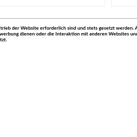
trieb der Website erforderlich sind und stets gesetzt werden.
werbung dienen oder die Interaktion mit anderen Websites un
Informationen
tzt.
en
AGB
Cookie settings
Datenschutz
Impressum
Über uns
Wiederrufsbelehrung
Versand und
Zahlungsbedingungen