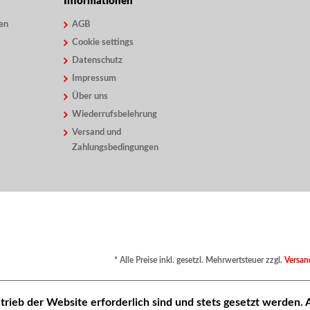
Informationen
en
AGB
Cookie settings
Datenschutz
Impressum
Über uns
Wiederrufsbelehrung
Versand und
Zahlungsbedingungen
* Alle Preise inkl. gesetzl. Mehrwertsteuer zzgl.
Versan
trieb der Website erforderlich sind und stets gesetzt werden.