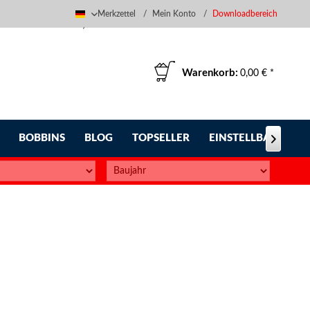
Merkzettel
Mein Konto
Downloadbereich
Deutsch
Warenkorb:
0,00 € *
BOBBINS
BLOG
TOPSELLER
EINSTELLBARE FUS
