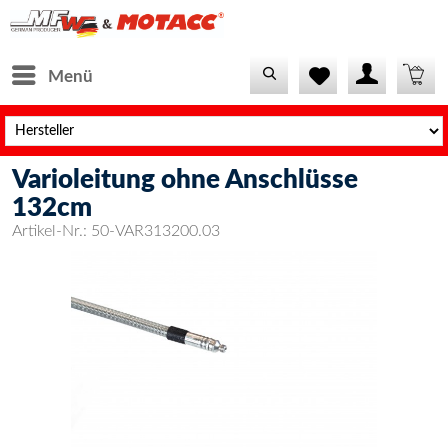
Menü
Varioleitung ohne Anschlüsse
132cm
Artikel-Nr.:
50-VAR313200.03