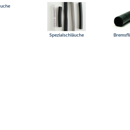
äuche
Spezialschläuche
Bremsfl