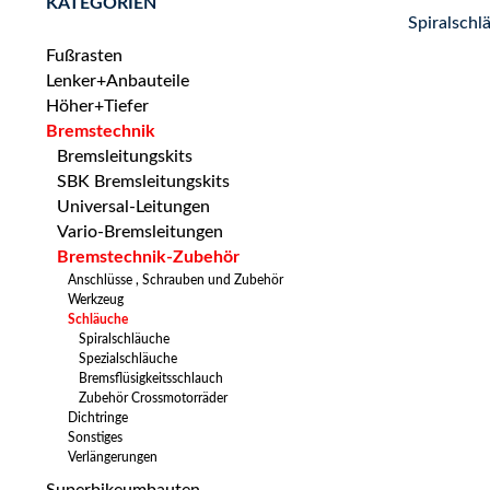
KATEGORIEN
Spiralschl
Fußrasten
Lenker+Anbauteile
Höher+Tiefer
Bremstechnik
Bremsleitungskits
SBK Bremsleitungskits
Universal-Leitungen
Vario-Bremsleitungen
Bremstechnik-Zubehör
Anschlüsse , Schrauben und Zubehör
Werkzeug
Schläuche
Spiralschläuche
Spezialschläuche
Bremsflüsigkeitsschlauch
Zubehör Crossmotorräder
Dichtringe
Sonstiges
Verlängerungen