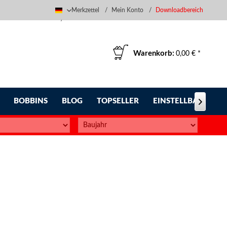
Merkzettel
Mein Konto
Downloadbereich
Deutsch
Warenkorb:
0,00 € *
BOBBINS
BLOG
TOPSELLER
EINSTELLBARE FUS
